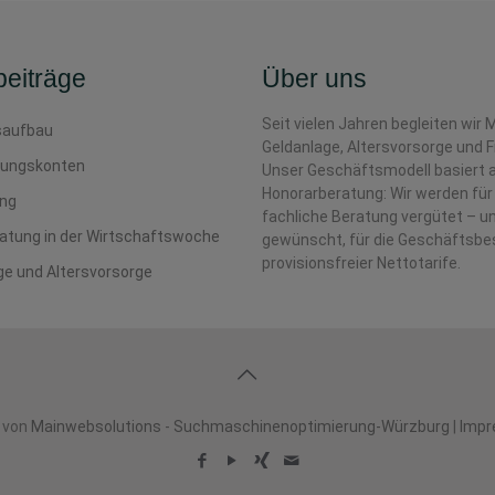
eiträge
Über uns
Seit vielen Jahren begleiten wir
aufbau
Geldanlage, Altersvorsorge und 
ungskonten
Unser Geschäftsmodell basiert 
Honorarberatung: Wir werden für
ing
fachliche Beratung vergütet – un
atung in der Wirtschaftswoche
gewünscht, für die Geschäftsb
provisionsfreier Nettotarife.
ge und Altersvorsorge
t von
Mainwebsolutions
-
Suchmaschinenoptimierung-Würzburg
|
Imp