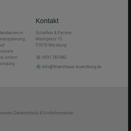
Kontakt
 Mandanten in
Schäflein & Partner
Finanzplanung.
Marktplatz 15
auf
97070 Würzburg
 unsere
d, sofern
0931 781082
esorgung
info@finanzhaus-wuerzburg.de
ressum
,
Datenschutz
&
Erstinformation