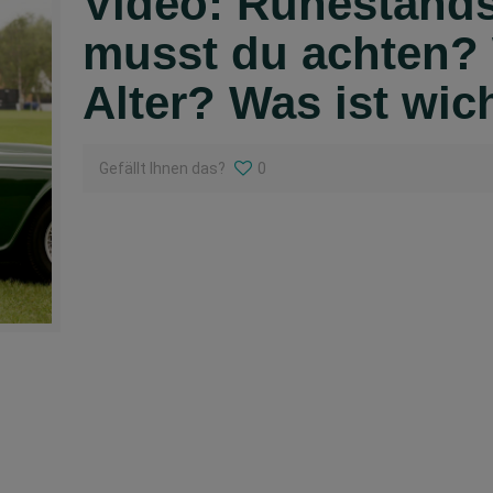
Video: Ruhestand
musst du achten?
Alter? Was ist wic
Gefällt Ihnen das?
0