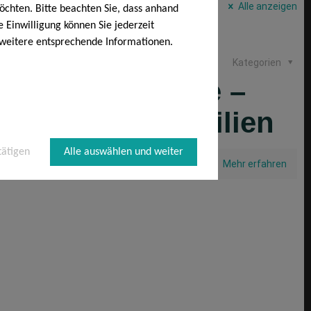
Alle anzeigen
öchten. Bitte beachten Sie, dass anhand
e Einwilligung können Sie jederzeit
 weitere entsprechende Informationen.
ber 2018
Kategorien
ls Kapitalanlage –
r Bestandsimmobilien
tätigen
Alle auswählen und weiter
0
Mehr erfahren