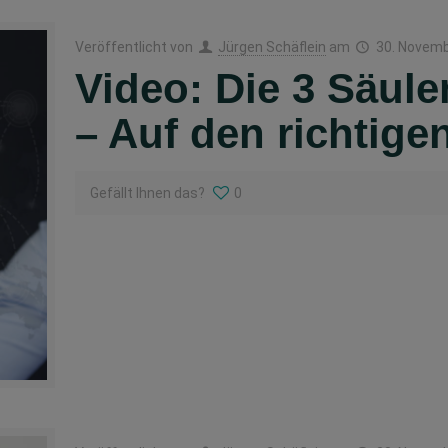
Veröffentlicht von
Jürgen Schäflein
am
30. Novem
Video: Die 3 Säule
– Auf den richtige
Gefällt Ihnen das?
0