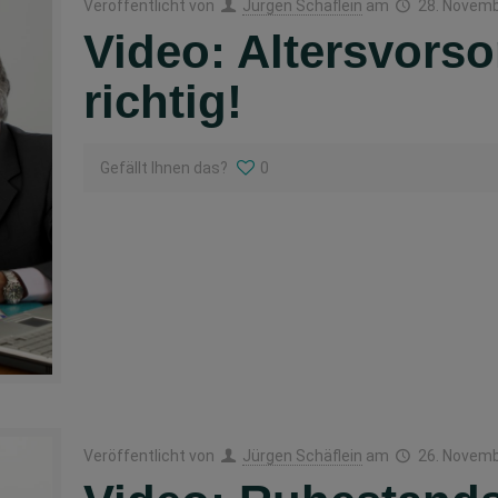
Veröffentlicht von
Jürgen Schäflein
am
28. Novem
Video: Altersvors
richtig!
Gefällt Ihnen das?
0
Veröffentlicht von
Jürgen Schäflein
am
26. Novem