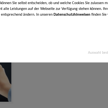
können Sie selbst entscheiden, ob und welche Cookies Sie zulassen m
cht alle Leistungen auf der Webseite zur Verfügung stehen können. Ihr
n entsprechend ändern. In unseren
Datenschutzhinweisen
finden Sie
Veröffentlicht von
Jürgen Schäflein
am
12. Dezem
Video: Immobilie a
Die Vorteile gute
Auswahl bes
Gefällt Ihnen das?
1