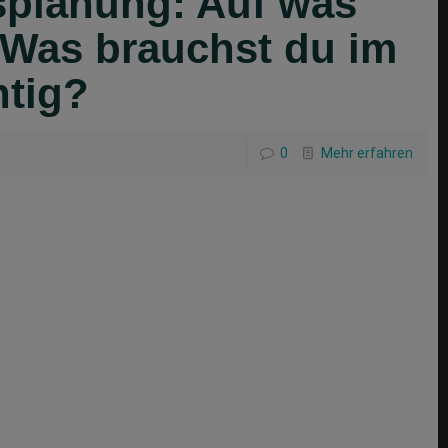
splanung: Auf was
 Was brauchst du im
htig?
0
Mehr erfahren