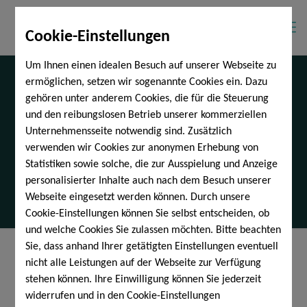
Cookie-Einstellungen
Um Ihnen einen idealen Besuch auf unserer Webseite zu
ermöglichen, setzen wir sogenannte Cookies ein. Dazu
gehören unter anderem Cookies, die für die Steuerung
und den reibungslosen Betrieb unserer kommerziellen
Unternehmensseite notwendig sind. Zusätzlich
Altersvorsorge verstehen
verwenden wir Cookies zur anonymen Erhebung von
Statistiken sowie solche, die zur Ausspielung und Anzeige
personalisierter Inhalte auch nach dem Besuch unserer
Webseite eingesetzt werden können. Durch unsere
Cookie-Einstellungen können Sie selbst entscheiden, ob
und welche Cookies Sie zulassen möchten. Bitte beachten
Sie, dass anhand Ihrer getätigten Einstellungen eventuell
Einordnung klassischer und moderner Vorsorgeformen –
nicht alle Leistungen auf der Webseite zur Verfügung
sachlich, unabhängig und ohne Produktverkauf.
Für Menschen, die Entscheidungen langfristig richtig einordnen
stehen können. Ihre Einwilligung können Sie jederzeit
wollen.
widerrufen und in den Cookie-Einstellungen