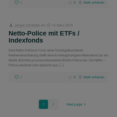
2
0
Mehr erfahren
Jürgen Schäflein
am
14. März 2019
Netto-Police mit ETFs /
Indexfonds
Eine Netto-Police in Form einer fondsgebundenen
Rentenversicherung stellt eine kostengünstigere Alternative zur am
Markt üblichen provisionsbasierten Brutto-Police dar. Die Netto –
Police zeichnet sich dadurch aus,
[…]
2
0
Mehr erfahren
1
2
Next page