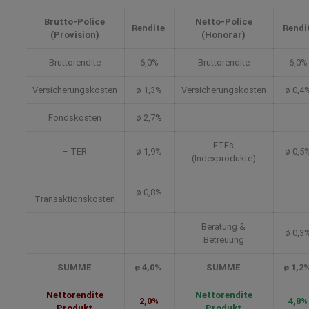
Brutto-Police
Netto-Police
Rendite
Rendi
(Provision)
(Honorar)
Bruttorendite
6,0%
Bruttorendite
6,0%
Versicherungskosten
ø 1,3%
Versicherungskosten
ø 0,4
Fondskosten
ø 2,7%
ETFs
– TER
ø 1,9%
ø 0,5
(Indexprodukte)
–
ø 0,8%
Transaktionskosten
Beratung &
ø 0,3
Betreuung
SUMME
ø 4,0%
SUMME
ø 1,2
Nettorendite
Nettorendite
2,0%
4,8%
Produkt
Produkt