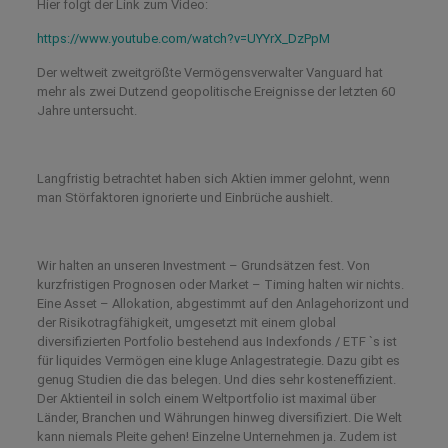
Hier folgt der Link zum Video:
https://www.youtube.com/watch?v=UYYrX_DzPpM
Der weltweit zweitgrößte Vermögensverwalter Vanguard hat
mehr als zwei Dutzend geopolitische Ereignisse der letzten 60
Jahre untersucht.
Langfristig betrachtet haben sich Aktien immer gelohnt, wenn
man Störfaktoren ignorierte und Einbrüche aushielt.
Wir halten an unseren Investment – Grundsätzen fest. Von
kurzfristigen Prognosen oder Market – Timing halten wir nichts.
Eine Asset – Allokation, abgestimmt auf den Anlagehorizont und
der Risikotragfähigkeit, umgesetzt mit einem global
diversifizierten Portfolio bestehend aus Indexfonds / ETF `s ist
für liquides Vermögen eine kluge Anlagestrategie. Dazu gibt es
genug Studien die das belegen. Und dies sehr kosteneffizient.
Der Aktienteil in solch einem Weltportfolio ist maximal über
Länder, Branchen und Währungen hinweg diversifiziert. Die Welt
kann niemals Pleite gehen! Einzelne Unternehmen ja. Zudem ist