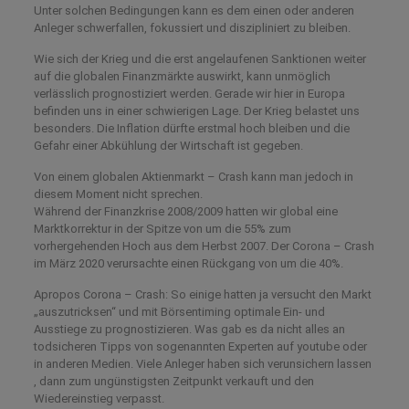
Unter solchen Bedingungen kann es dem einen oder anderen
Anleger schwerfallen, fokussiert und diszipliniert zu bleiben.
Wie sich der Krieg und die erst angelaufenen Sanktionen weiter
auf die globalen Finanzmärkte auswirkt, kann unmöglich
verlässlich prognostiziert werden. Gerade wir hier in Europa
befinden uns in einer schwierigen Lage. Der Krieg belastet uns
besonders. Die Inflation dürfte erstmal hoch bleiben und die
Gefahr einer Abkühlung der Wirtschaft ist gegeben.
Von einem globalen Aktienmarkt – Crash kann man jedoch in
diesem Moment nicht sprechen.
Während der Finanzkrise 2008/2009 hatten wir global eine
Marktkorrektur in der Spitze von um die 55% zum
vorhergehenden Hoch aus dem Herbst 2007. Der Corona – Crash
im März 2020 verursachte einen Rückgang von um die 40%.
Apropos Corona – Crash: So einige hatten ja versucht den Markt
„auszutricksen“ und mit Börsentiming optimale Ein- und
Ausstiege zu prognostizieren. Was gab es da nicht alles an
todsicheren Tipps von sogenannten Experten auf youtube oder
in anderen Medien. Viele Anleger haben sich verunsichern lassen
, dann zum ungünstigsten Zeitpunkt verkauft und den
Wiedereinstieg verpasst.