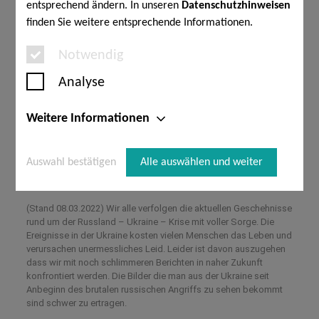
Alle anzeigen
entsprechend ändern. In unseren
Datenschutzhinweisen
finden Sie weitere entsprechende Informationen.
Was der Krieg in der
Notwendig
1
Ukraine für ETF-Anleger
Analyse
bedeutet
Veröffentlicht von
Jürgen Schäflein
am
15.
Weitere Informationen
März 2022
Auswahl bestätigen
Alle auswählen und weiter
(Stand 08.03.2022) Wir alle verfolgen die aktuellen Geschehnisse
rund um der Russland – Ukraine – Krise mit voller Sorge. Die
Ereignisse in der Ukraine kosten vielen Menschen das Leben und
verursachen unermessliches Leid. Leider ist davon auszugehen
dass wir mit noch schlimmeren Berichten in naher Zukunft
konfrontiert werden. Die Bilder die man aus der Ukraine seit
Anbeginn des brutalen russischen Angriffs zu sehen bekommt
sind schwer zu ertragen.