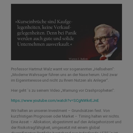
Professor Hartmut Walz warnt vor sogenannten „Hellsehern“:
„Moderne Wahrsager führen uns an der Nase herum. Und zwar
im Eigeninteresse und nicht zu Ihrem Nutzen als Anleger“.
Hier geht `s zu seinem Video „Warnung vor Crashpropheten“:
https://www.youtube.com/watch?v=SCgNWkrEJnE
Wir halten an unseren Investment – Grundsätzen fest. Von
kurzfristigen Prognosen oder Market – Timing halten wir nichts.
Eine Asset – Allokation, abgestimmt auf den Anlagehorizont und
der Risikotragfähigkeit, umgesetzt mit einem global