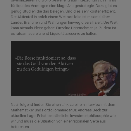
diversifizierten Portfolio bestehend aus Indexfonds / ETF `s ist
für liquides Vermögen eine kluge Anlagestrategie. Dazu gibt es
genug Studien die das belegen. Und dies sehr kosteneffizient.
Der Aktienteil in solch einem Weltportfolio ist maximal über
Länder, Branchen und Währungen hinweg diversifiziert. Die Welt
kann niemals Pleite gehen! Einzelne Unternehmen ja. Zudem ist
es ratsam ausreichend Liquiditätsreserve zu halten.
Nachfolgend finden Sie einen Link zu einem Interview mit dem
Mathematiker und Portfoliomanager Dr. Andreas Beck zur
aktuellen Lage. Er hat eine ähnliche Investmentphilosophie wie
wir und muss die Situation von einer rationalen Seite aus
betrachten.